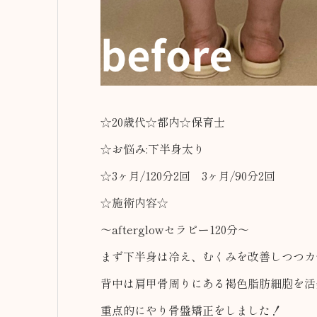
☆20歳代☆都内☆保育士
☆お悩み:下半身太り
☆3ヶ月/120分2回 3ヶ月/90分2回
☆施術内容☆
〜afterglowセラピー120分〜
まず下半身は冷え、むくみを改善しつつカ
背中は肩甲骨周りにある褐色脂肪細胞を活
重点的にやり骨盤矯正をしました！