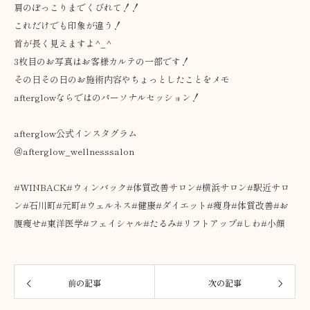
肩のぽっこりまでくびれて！！
これだけでも印象が違う！
首が長く見えますよ^_^
3枚目のお写真はお客様カルテの一部です！
その日その日のお施術内容やちょっとしたことをメモ
afterglowならではのパーソナルセッション！
afterglow公式インスタグラム
＠afterglow_wellnesssalon
#WINBACK#ウィンバック#体質改善サロン#横浜サロン#駅近サロ
ン#石川町#元町#ウェルネス#健康#ダイエット#痩身#体質改善#お
腹痩せ#東洋医学#フェイシャル#たるみ#リフトアップ#しわ#小顔
前の記事
次の記事