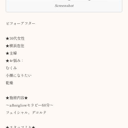
Screenshot
ビフォーアフター
★30代女性
★横浜在住
★主婦
★お悩み：
むくみ
小顔になりたい
乾燥
★施術内容★
〜afterglowセラピー60分〜
フェイシャル、デコルテ
★スタッフより★