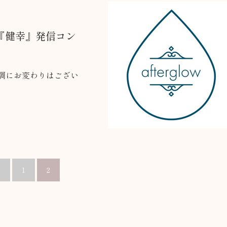
タ『健幸』発信コン
体調にお変わりはござい
1
2