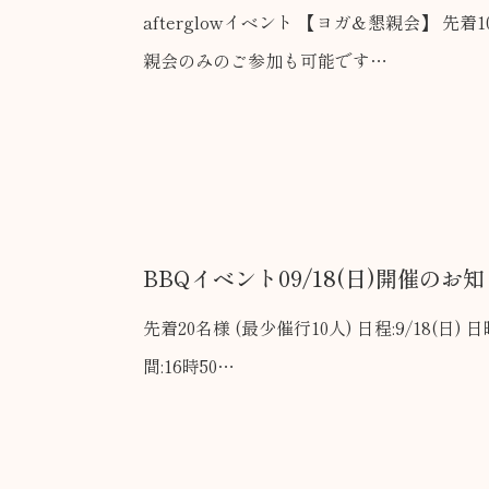
afterglowイベント 【ヨガ＆懇親会】 先着10名様 ※ヨガのみ、懇
親会のみのご参加も可能です…
BBQイベント09/18(日)開催のお
先着20名様 (最少催行10人) 日程:9/18(日) 日時:17時スタート 集合時
間:16時50…